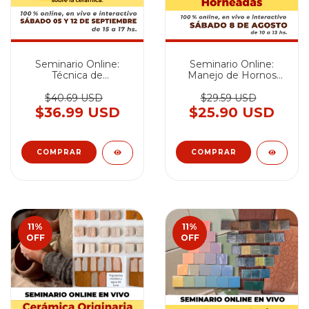
Seminario Online:
Seminario Online:
Técnica de
Manejo de Hornos
Fotocerámica -
Cerámicos y
SEPTIEMBRE 2026
Horneadas - AGOSTO
$40.69 USD
$29.59 USD
2026
$36.99 USD
$25.90 USD
11
%
11
%
OFF
OFF