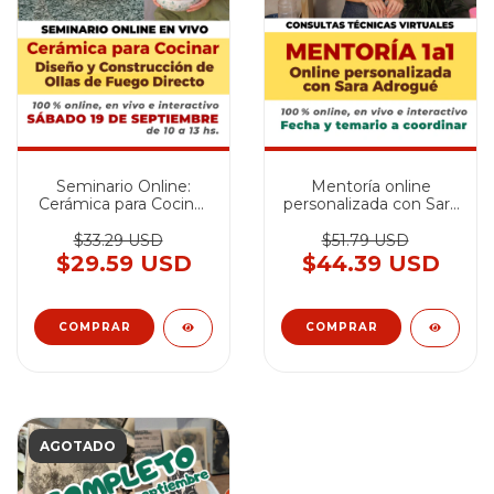
Seminario Online:
Mentoría online
Cerámica para Cocinar
personalizada con Sara
· Diseño y
Adrogué
Construcción de Ollas
$33.29 USD
$51.79 USD
de Fuego Directo -
$29.59 USD
$44.39 USD
SEPTIEMBRE 2026
AGOTADO