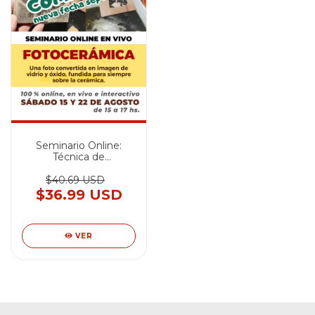
Seminario Online:
Técnica de
Fotocerámica -
AGOSTO 2026
$40.69 USD
$36.99 USD
VER