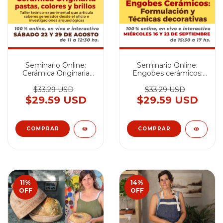
Seminario Online:
Seminario Online:
Cerámica Originaria
Engobes cerámicos:
pastas, colores y brillos
Formulación y
- AGOSTO 2026
técnicas decorativas -
$33.29 USD
$33.29 USD
SEPTIEMBRE 2026
$29.59 USD
$29.59 USD
11
%
14
%
OFF
OFF