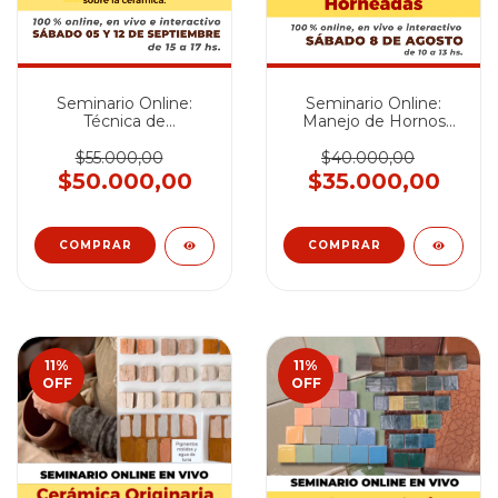
Seminario Online:
Seminario Online:
Técnica de
Manejo de Hornos
Fotocerámica -
Cerámicos y
SEPTIEMBRE 2026
Horneadas - AGOSTO
$55.000,00
$40.000,00
2026
$50.000,00
$35.000,00
11
%
11
%
OFF
OFF