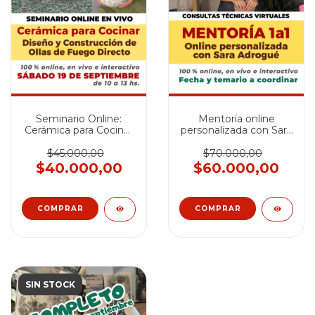
Seminario Online:
Mentoría online
Cerámica para Cocinar
personalizada con Sara
· Diseño y
Adrogué
Construcción de Ollas
$45.000,00
$70.000,00
de Fuego Directo -
$40.000,00
$60.000,00
SEPTIEMBRE 2026
SIN STOCK