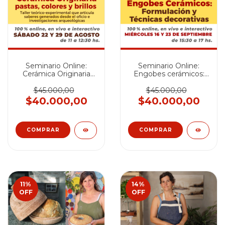
Seminario Online:
Seminario Online:
Cerámica Originaria
Engobes cerámicos:
pastas, colores y brillos
Formulación y
- AGOSTO 2026
técnicas decorativas -
$45.000,00
$45.000,00
SEPTIEMBRE 2026
$40.000,00
$40.000,00
11
%
14
%
OFF
OFF