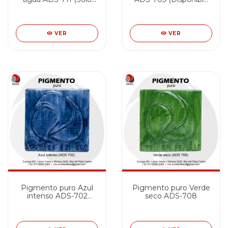
disponible en Suc.
solo en MdQ)
LANUS)
VER
VER
Pigmento puro Azul
Pigmento puro Verde
intenso ADS-702
seco ADS-708
(Disponible SOLO EN
Suc. MdQ)