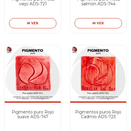
viejo ADS-721
salmón ADS-744
VER
VER
Pigmento puro Rojo
Pigmentos puros Rojo
suave ADS-747
Cadmio ADS-723