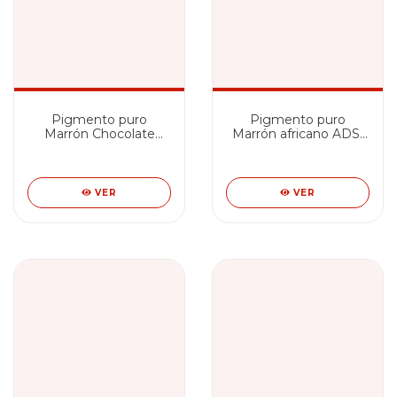
Pigmento puro
Pigmento puro
Marrón Chocolate
Marrón africano ADS-
ADS-727
730
VER
VER