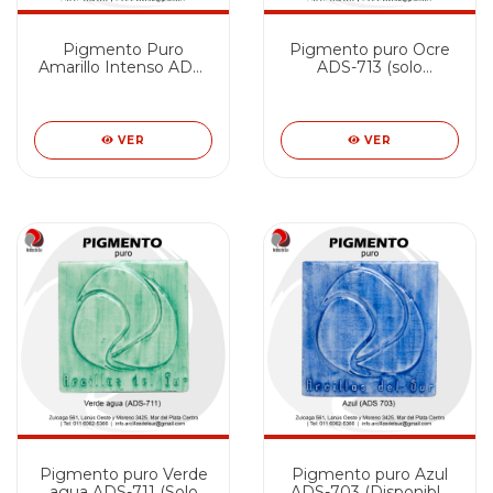
Pigmento Puro
Pigmento puro Ocre
Amarillo Intenso ADS-
ADS-713 (solo
716 (Solo disponible en
disponible en MdQ)
MdQ)
VER
VER
Pigmento puro Verde
Pigmento puro Azul
agua ADS-711 (Solo
ADS-703 (Disponible